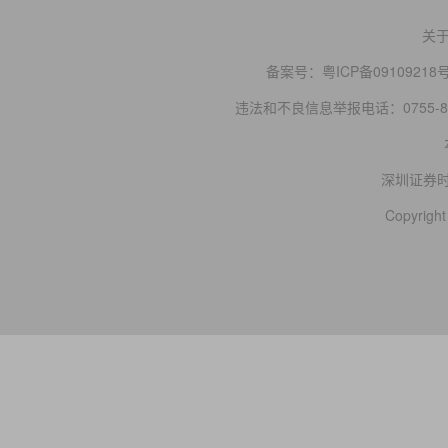
关
备案号：
粤ICP备09109218
违法和不良信息举报电话：0755-83
深圳证券
Copyright