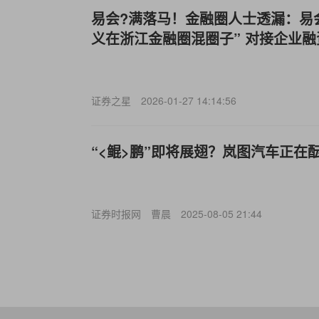
易会?满落马！金融圈人士透漏：易
义在浙江金融圈混圈子” 对接企业融
证券之星
2026-01-27 14:14:56
“<鲲>鹏”即将展翅？岚图汽车正在
证券时报网
曹晨
2025-08-05 21:44